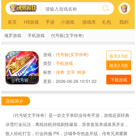
首页
H5游戏
手游
小游戏
游戏库
礼包
我的
魂罗游戏
手机游戏
代号斩(文字传奇)
游戏：
代号斩(文字传奇)
首充3.5折
类型：
手机游戏
续充3.5折
标签：
传奇
文字
转游
下载游戏
代号斩
更新：
2026-06-26 10:51:22
游戏简介
《代号斩文字传奇》是一款文字单职业传奇手游，游戏还原经典
冰雪打金玩法，离线挂机持续刷怪爆装，异兽套装养成体系齐全，
散人轻松打宝，行会跨服 PK，沙城争夺热血开战，传奇兄弟重聚