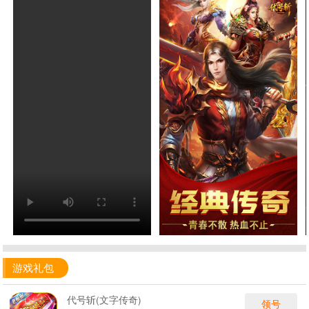
游戏礼包
代号斩(文字传奇)
领号