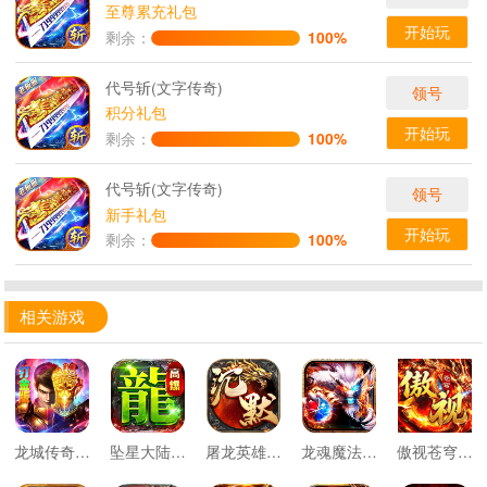
至尊累充礼包
开始玩
剩余：
100%
代号斩(文字传奇)
领号
积分礼包
开始玩
剩余：
100%
代号斩(文字传奇)
领号
新手礼包
开始玩
剩余：
100%
相关游戏
龙城传奇权谋十二流派打金版
坠星大陆妖兽沉默免费版
屠龙英雄零氪沉默专属
龙魂魔法天命沉默专属爆
傲视苍穹3.5折盛世龙城