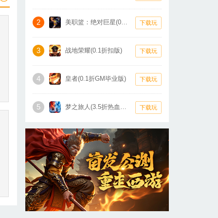
2
美职篮：绝对巨星(0.1折卡牌)
下载玩
3
战地荣耀(0.1折扣版)
下载玩
4
皇者(0.1折GM毕业版)
下载玩
5
梦之旅人(3.5折热血霸业)
下载玩