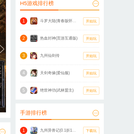
H5游戏排行榜
1
斗罗大陆(青春版怀旧服)
开始玩
2
热血封神(页游互通版)
开始玩
3
九州仙剑传
开始玩
4
天剑奇缘(爱仙服)
开始玩
5
绝世神功(武林盟主)
开始玩
手游排行榜
1
九州异兽记(0.1折1W免费版)
下载玩