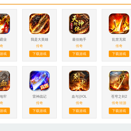
霸业
我是大英雄
最佳炮手
乱世无双
奇
传奇
传奇
传奇
游戏
下载游戏
下载游戏
下载游戏
地牢
雷神战记
血与沙OL
苍穹之剑2
奇
传奇
传奇
传奇
转游
游戏
下载游戏
下载游戏
下载游戏