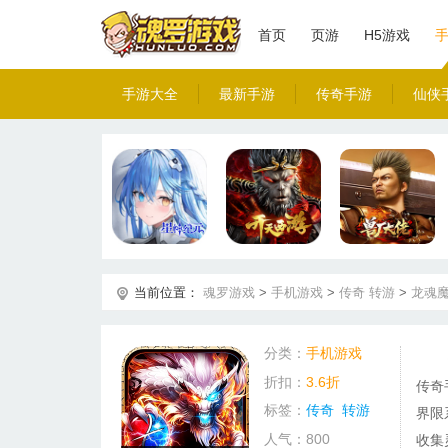
首页
页游
H5游戏
手游大全
最新手游
传奇手游
仙侠
当前位置：
魂罗游戏
>
手机游戏
>
传奇
转游
>
龙魂魔
分类：
手机游戏
折扣：
3.6折
传奇
标签：
传奇
转游
界限
人气：800
收集