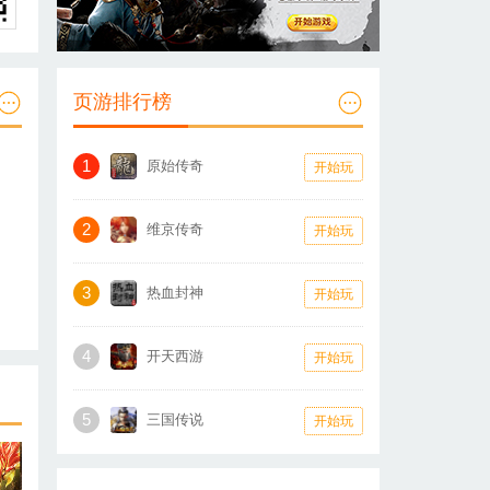
页游排行榜
1
原始传奇
开始玩
2
维京传奇
开始玩
3
热血封神
开始玩
4
开天西游
开始玩
5
三国传说
开始玩