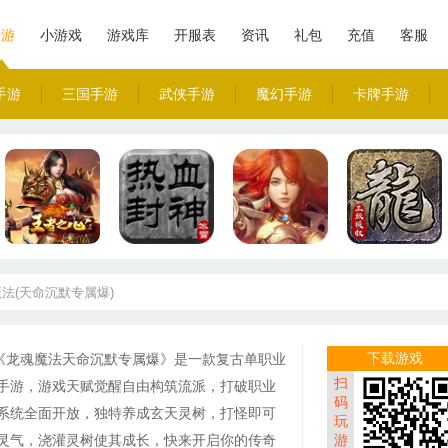
手游
小游戏
游戏库
开服表
资讯
礼包
充值
客服
手游
三国手游
武侠手游
魔幻手游
卡牌手游
法(天命沉默专属爆)
下载游戏
《龙魂魔法天命沉默专属爆》是一款复古单职业
扫
手游，游戏天赋觉醒自由构筑流派，打破职业
码
系统全面开放，独特养成玄天灵树，打怪即可
玩
灵气，浇灌灵树使其成长，快来开启你的传奇
游