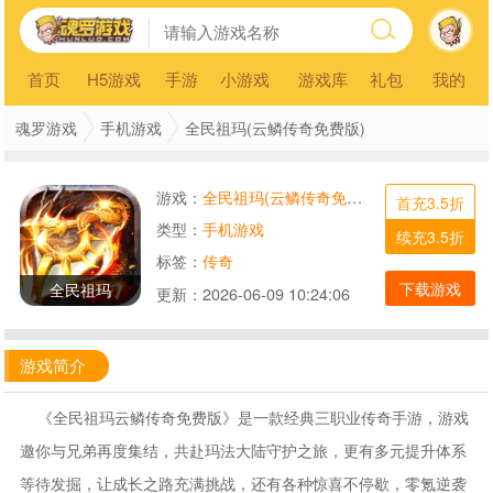
首页
H5游戏
手游
小游戏
游戏库
礼包
我的
魂罗游戏
手机游戏
全民祖玛(云鳞传奇免费版)
游戏：
全民祖玛(云鳞传奇免费版)
首充3.5折
类型：
手机游戏
续充3.5折
标签：
传奇
下载游戏
全民祖玛
更新：
2026-06-09 10:24:06
游戏简介
《全民祖玛云鳞传奇免费版》是一款经典三职业传奇手游，游戏
邀你与兄弟再度集结，共赴玛法大陆守护之旅，更有多元提升体系
等待发掘，让成长之路充满挑战，还有各种惊喜不停歇，零氪逆袭