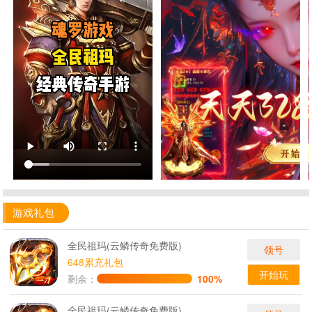
游戏礼包
全民祖玛(云鳞传奇免费版)
领号
648累充礼包
开始玩
剩余：
100%
全民祖玛(云鳞传奇免费版)