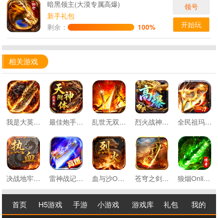
暗黑领主(大漠专属高爆)
领号
新手礼包
开始玩
剩余：
100%
相关游戏
我是大英雄3.5折神将传奇
最佳炮手万充超爆版
乱世无双天天送328免费版
烈火战神亿倍高爆无限刷币
全民祖玛云鳞传奇免费版
决战地牢1.76重燃热血
雷神战记神域机甲超变
血与沙OL复古烈焰龙城
苍穹之剑2切割专属沉默
狼烟Online攻速天天送648
首页
H5游戏
手游
小游戏
游戏库
礼包
我的