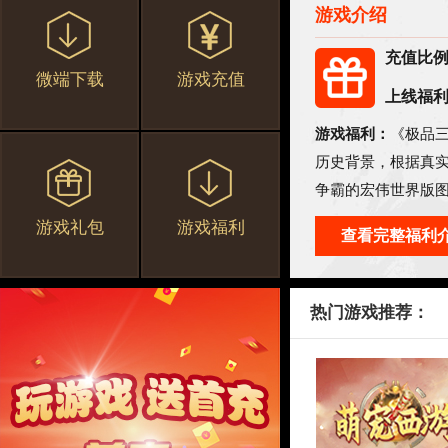
游戏介绍
充值比
微端下载
游戏充值
上线福
游戏福利：
《极品
历史背景，根据真
争霸的宏伟世界版
想。
游戏礼包
游戏福利
查看完整福利
热门游戏推荐：