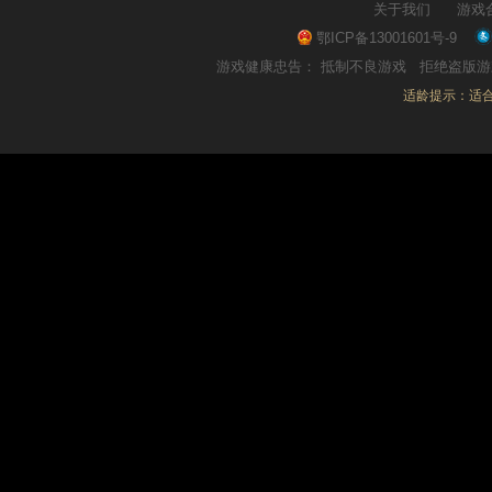
关于我们
游戏
鄂ICP备13001601号-9
游戏健康忠告：
抵制不良游戏
拒绝盗版
适龄提示：适合