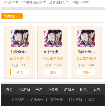
银锭*150，1.5倍经验药水*2，坐骑进阶丹*5，铜板*200w
相关礼包
仙梦奇缘竖版
仙梦奇缘竖版
仙梦奇缘竖版
钻石累充礼包
铂金累充礼包
黄金累充礼包
剩余：148
剩余：148
剩余：148
领取
领取
领取
首页
H5游戏
手游
小游戏
游戏库
礼包
我的
关于我们
|
游戏合作
|
商务合作
|
联系客服
|
标签