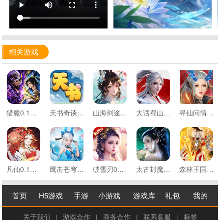
相关游戏
猎魔0.1折每日送648代金
天书奇谈0.05折扣版
山海剑途3.5折扣版
大话蜀山0.1折每日2000代金
寻仙问情记仙梦奇缘
凡仙0.1折日送2000极速修仙
鹰击苍穹0.05折武动飞仙
破雪刃0.1折2W免费版
太古封魔录2灵霄服
森林王国0.1折仙魔至尊战场
首页
H5游戏
手游
小游戏
游戏库
礼包
我的
关于我们
|
游戏合作
|
商务合作
|
联系客服
|
标签