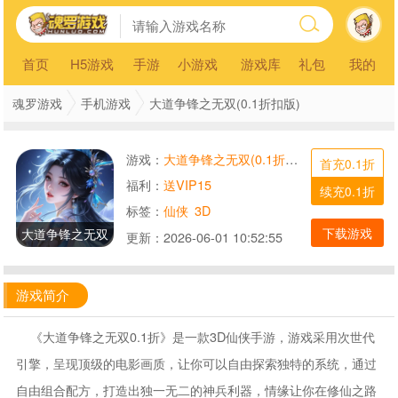
首页
H5游戏
手游
小游戏
游戏库
礼包
我的
魂罗游戏
手机游戏
大道争锋之无双(0.1折扣版)
游戏：
大道争锋之无双(0.1折扣版)
首充0.1折
福利：
送VIP15
续充0.1折
标签：
仙侠
3D
下载游戏
大道争锋之无双
更新：
2026-06-01 10:52:55
游戏简介
《大道争锋之无双0.1折》是一款3D仙侠手游，游戏采用次世代
引擎，呈现顶级的电影画质，让你可以自由探索独特的系统，通过
自由组合配方，打造出独一无二的神兵利器，情缘让你在修仙之路