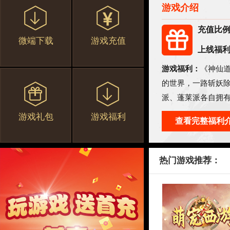
游戏介绍
充值比
微端下载
游戏充值
上线福
游戏福利：
《神仙
的世界，一路斩妖
派、蓬莱派各自拥
侠世界。
游戏礼包
游戏福利
查看完整福利
热门游戏推荐：