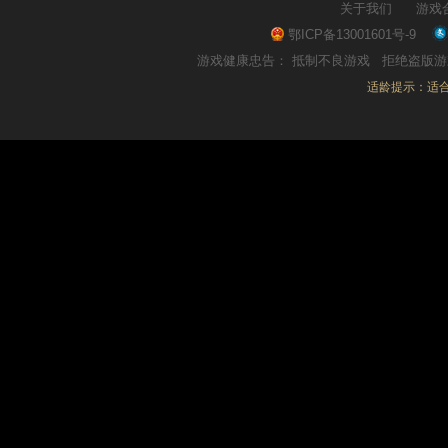
关于我们
游戏
鄂ICP备13001601号-9
游戏健康忠告：
抵制不良游戏
拒绝盗版
适龄提示：适合