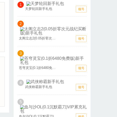
1
天梦轮回新手礼包
领号
2
太阁立志2(0.05折零次元战纪买断版)新手礼包
领号
3
苍穹灵宝(0.1折6480免费版)新手礼包
领号
4
武侠称霸新手礼包
领号
5
血与沙OL(0.1沉默霸刀)VIP累充礼包
领号