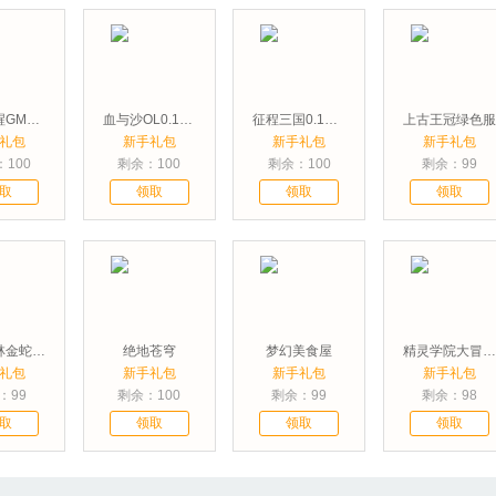
拳魂觉醒GM满星SP
血与沙OL0.1折中原问鼎
征程三国0.1折悠闲闯天下
上古王冠绿色服
礼包
新手礼包
新手礼包
新手礼包
100
剩余：100
剩余：100
剩余：99
取
领取
领取
领取
斗转武林金蛇狂爆三职业
绝地苍穹
梦幻美食屋
精灵学院大冒险代金笔笔返
礼包
新手礼包
新手礼包
新手礼包
：99
剩余：100
剩余：99
剩余：98
取
领取
领取
领取