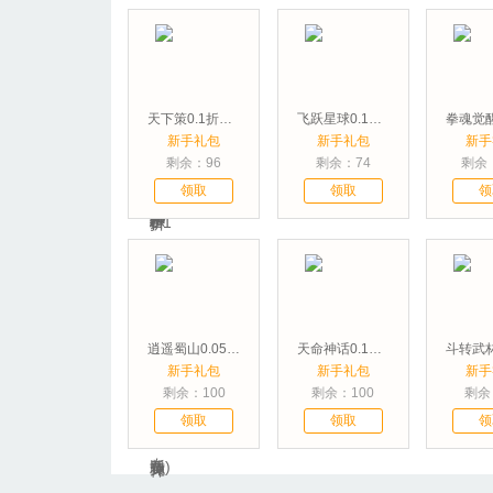
天下策0.1折溥天之下
飞跃星球0.1折扣版
新手礼包
新手礼包
新手
剩余：96
剩余：74
剩余：
领取
领取
领
逍遥蜀山0.05折超爆养龙打金
天命神话0.1折飞升送特权
新手礼包
新手礼包
新手
剩余：100
剩余：100
剩余
领取
领取
领