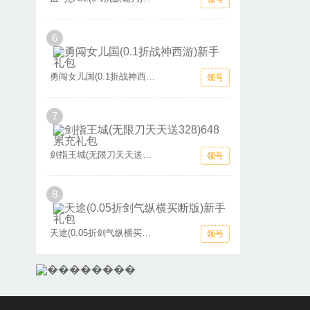
6
勇闯女儿国(0.1折战神西游)新手礼包
领号
7
剑指王城(无限刀天天送328)648累充礼包
领号
8
天途(0.05折剑气纵横买断版)新手礼包
领号