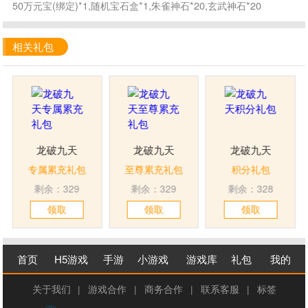
50万元宝(绑定)*1,随机宝石盒*1,朱雀神石*20,玄武神石*20
相关礼包
龙破九天
龙破九天
龙破九天
专属累充礼包
至尊累充礼包
积分礼包
剩余：329
剩余：329
剩余：328
领取
领取
领取
首页
H5游戏
手游
小游戏
游戏库
礼包
我的
关于我们
|
游戏合作
|
商务合作
|
联系客服
|
标签