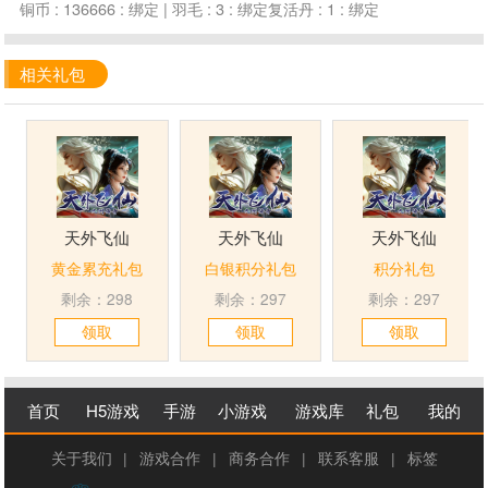
铜币 : 136666 : 绑定 | 羽毛 : 3 : 绑定复活丹 : 1 : 绑定
相关礼包
天外飞仙
天外飞仙
天外飞仙
黄金累充礼包
白银积分礼包
积分礼包
剩余：298
剩余：297
剩余：297
领取
领取
领取
首页
H5游戏
手游
小游戏
游戏库
礼包
我的
关于我们
|
游戏合作
|
商务合作
|
联系客服
|
标签