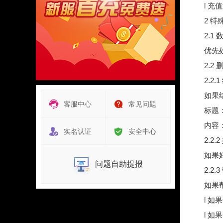
l 
2 特
2.1
优先
2.2
2.2
如果
客服中心
常见问题
标题
内容
实名认证
安全中心
2.2
如果
问题自助提报
2.2
如果
l 
l 