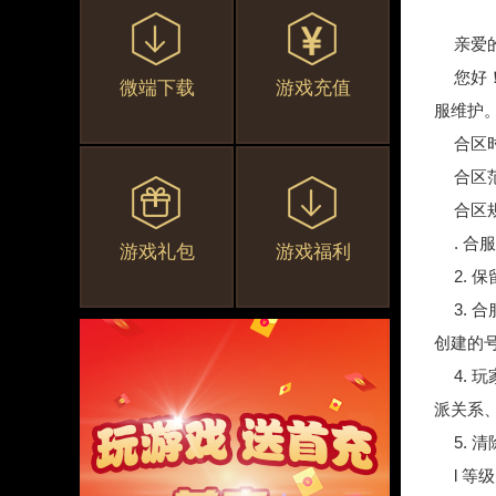
亲爱
您好
微端下载
游戏充值
服维护
合区时
合区范
合区
. 
游戏礼包
游戏福利
2.
3.
创建的号
4.
派关系
5.
l 等