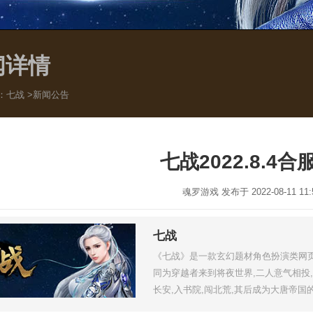
闻详情
：
七战
>
新闻公告
七战2022.8.4
魂罗游戏 发布于 2022-08-11 11:5
七战
《七战》是一款玄幻题材角色扮演类网页
同为穿越者来到将夜世界,二人意气相投,
长安,入书院,闯北荒,其后成为大唐帝国
奋战,终于在青峡一役彻底击败西陵势力