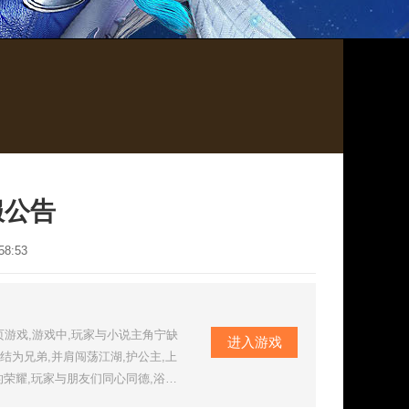
合服公告
8:53
游戏,游戏中,玩家与小说主角宁缺
进入游戏
结为兄弟,并肩闯荡江湖,护公主,上
的荣耀,玩家与朋友们同心同德,浴血
，让和平重归世间！