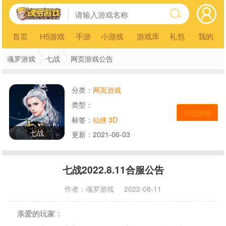
首页
H5游戏
手游
小游戏
游戏库
礼包
我的
魂罗游戏
七战
网页游戏公告
分类：
网页游戏
类型：
开始游戏
标签：
仙侠
3D
七战
更新：
2021-06-03
七战2022.8.11合服公告
作者：
魂罗游戏
2022-08-11
亲爱的玩家：