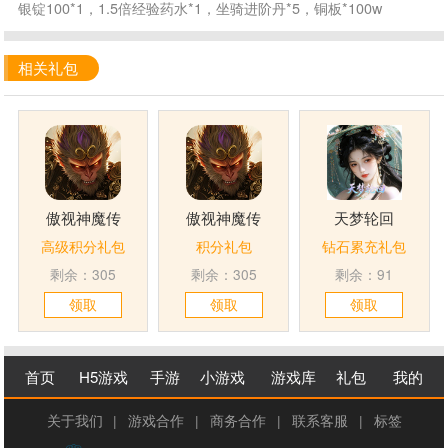
银锭100*1，1.5倍经验药水*1，坐骑进阶丹*5，铜板*100w
相关礼包
傲视神魔传
傲视神魔传
天梦轮回
高级积分礼包
积分礼包
钻石累充礼包
剩余：305
剩余：305
剩余：91
领取
领取
领取
首页
H5游戏
手游
小游戏
游戏库
礼包
我的
关于我们
|
游戏合作
|
商务合作
|
联系客服
|
标签