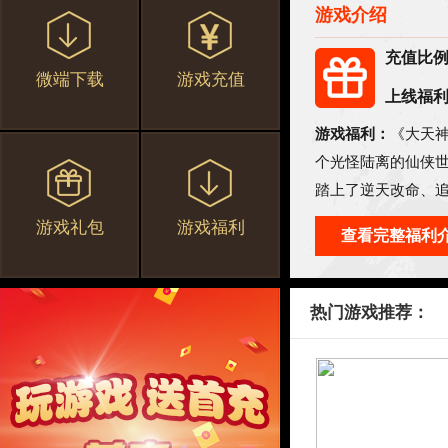
游戏介绍
充值比
微端下载
游戏充值
上线福
游戏福利：
《大天
个光怪陆离的仙侠
踏上了逆天改命、
游戏礼包
游戏福利
查看完整福利
热门游戏推荐：