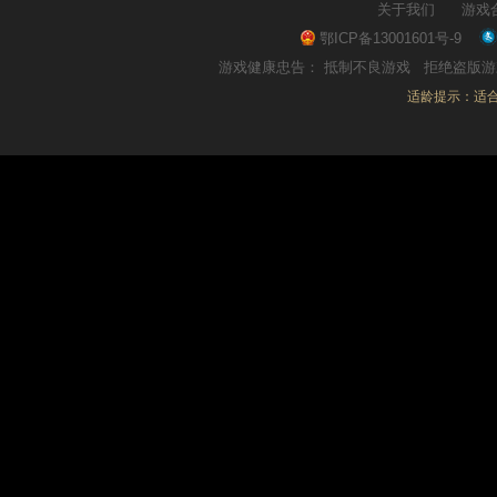
关于我们
游戏
鄂ICP备13001601号-9
游戏健康忠告：
抵制不良游戏
拒绝盗版
适龄提示：适合