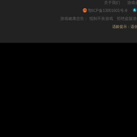
关于我们
游戏
鄂ICP备13001601号-9
游戏健康忠告：
抵制不良游戏
拒绝盗版
适龄提示：适合