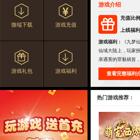
游戏介绍
充值比
微端下载
游戏充值
上线福
游戏福利：
《九梦
仙域大陆上，玩家
亲遇害的罪魁祸首
游戏礼包
游戏福利
查看完整福利
热门游戏推荐：