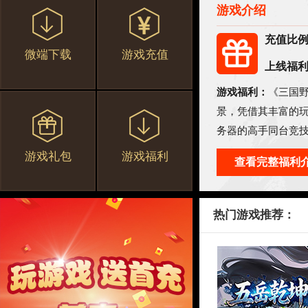
游戏介绍
充值比
微端下载
游戏充值
上线福
游戏福利：
《三国
景，凭借其丰富的
务器的高手同台竞
大对手，开创三国
游戏礼包
游戏福利
查看完整福利
热门游戏推荐：