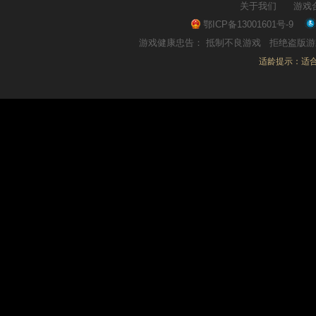
关于我们
游戏
鄂ICP备13001601号-9
游戏健康忠告：
抵制不良游戏
拒绝盗版
适龄提示：适合