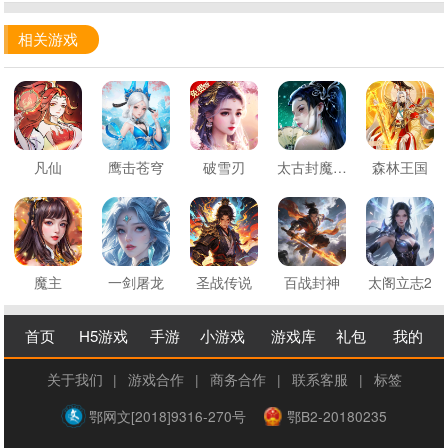
相关游戏
凡仙
鹰击苍穹
破雪刃
太古封魔录2
森林王国
魔主
一剑屠龙
圣战传说
百战封神
太阁立志2
首页
H5游戏
手游
小游戏
游戏库
礼包
我的
关于我们
|
游戏合作
|
商务合作
|
联系客服
|
标签
鄂网文[2018]9316-270号
鄂B2-20180235