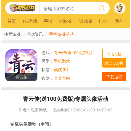
首页
H5游戏
手游
小游戏
游戏库
礼包
我的
手机游戏活动
魂罗游戏
游戏资讯
游戏：
青云传(送100免费版)
首充3折
类型：
手机游戏
续充3.5折
标签：
仙侠
3D
下载游戏
青云传
官网：
查看官网
青云传(送100免费版)专属头像活动
作者：
魂罗游戏
发布时间：2026-01-09 14:23:03
专属头像活动（申请）