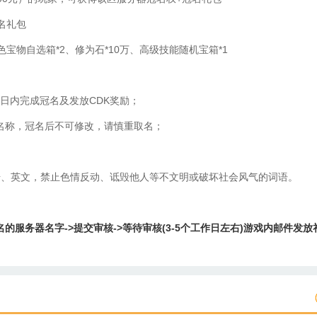
名礼包
色宝物自选箱*2、修为石*10万、高级技能随机宝箱*1
作日内完成冠名及发放CDK奖励；
名称，冠名后不可修改，请慎重取名；
号、英文，禁止色情反动、诋毁他人等不文明或破坏社会风气的词语。
的服务器名字->提交审核->等待审核(3-5个工作日左右)游戏内邮件发放