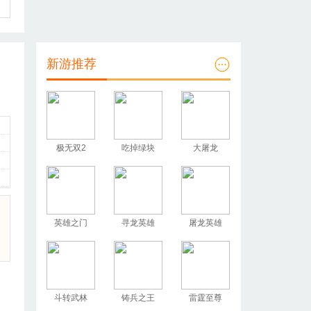
新游推荐
极无双2
吃掉绿块
大屠龙
英雄之门
寻龙英雄
屠龙英雄
斗转武林
铸兵之王
雷霆至尊