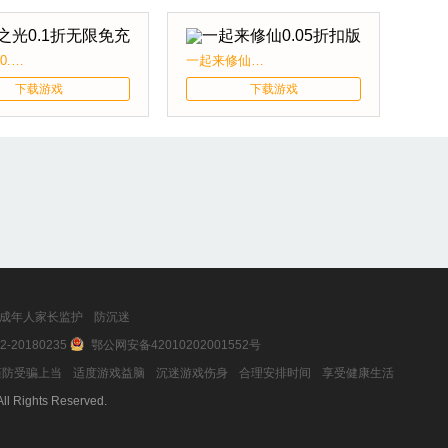
龙神之光0.1折无限免充
一起来修仙0.05折扣版
下载游戏
下载游戏
成年人家长监护
防沉迷
2-20180235
鄂公网安备42010202001552号
防受骗上当
适度游戏益脑
沉迷游戏伤身
合理安排时间
享受健康生活
ll Rights Reserved.