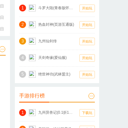
3日
1
斗罗大陆(青春版怀旧服)
开始玩
3日
2
热血封神(页游互通版)
开始玩
3日
3
九州仙剑传
开始玩
4
天剑奇缘(爱仙服)
开始玩
5
绝世神功(武林盟主)
开始玩
手游排行榜
1
九州异兽记(0.1折1W免费版)
下载玩