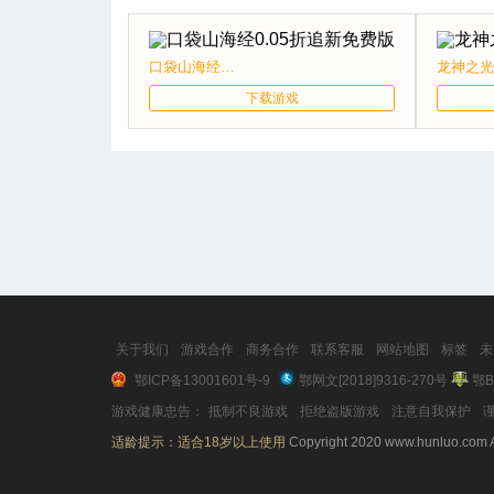
口袋山海经0.05折追新免费版
下载游戏
关于我们
游戏合作
商务合作
联系客服
网站地图
标签
未
鄂ICP备13001601号-9
鄂网文[2018]9316-270号
鄂B
游戏健康忠告：
抵制不良游戏
拒绝盗版游戏
注意自我保护
谨
适龄提示：适合18岁以上使用
Copyright 2020 www.hunluo.com A