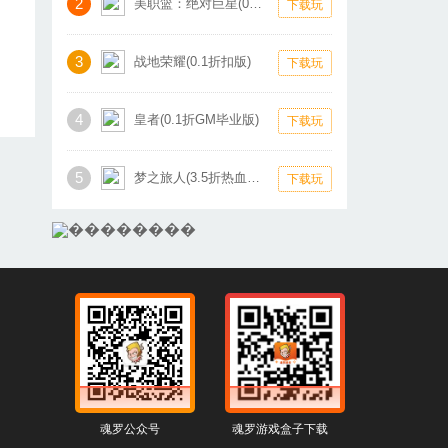
2
美职篮：绝对巨星(0.1折卡牌)
下载玩
3
战地荣耀(0.1折扣版)
下载玩
4
皇者(0.1折GM毕业版)
下载玩
5
梦之旅人(3.5折热血霸业)
下载玩
魂罗公众号
魂罗游戏盒子下载