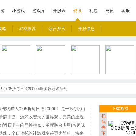
手游
小游戏
游戏库
开服表
资讯
礼包
充值
客服
攻略
游戏推荐
综合资讯
开服信息
(0.05折每日送20000)服务器冠名活动
下载游戏
《宠物猎人0.05折每日送20000》是一款Q版山
扫
卡牌手游，游戏以宏大的世界观，完美的重现
码
幻诸石书中的异兽特点，革新融合多重PV趣味
去
路线，全自动托管让游戏变得更为简单，快来
下