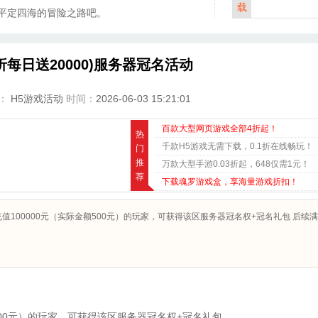
载
平定四海的冒险之路吧。
5折每日送20000)服务器冠名活动
：
H5游戏活动
时间：
2026-06-03 15:21:01
百款大型网页游戏全部4折起！
热
千款H5游戏无需下载，0.1折在线畅玩！
门
推
万款大型手游0.03折起，648仅需1元！
荐
下载魂罗游戏盒，享海量游戏折扣！
100000元（实际金额500元）的玩家，可获得该区服务器冠名权+冠名礼包 后续满
500元）的玩家，可获得该区服务器冠名权+冠名礼包