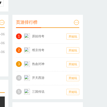
页游排行榜
-06
1
原始传奇
开始玩
-06
2
维京传奇
开始玩
-06
3
热血封神
开始玩
4
开天西游
开始玩
5
三国传说
开始玩