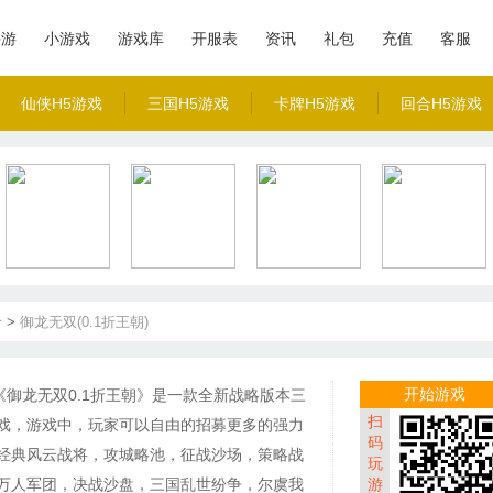
手游
小游戏
游戏库
开服表
资讯
礼包
充值
客服
仙侠H5游戏
三国H5游戏
卡牌H5游戏
回合H5游戏
价
>
御龙无双(0.1折王朝)
开始游戏
《御龙无双0.1折王朝》是一款全新战略版本三
扫
戏，游戏中，玩家可以自由的招募更多的强力
码
经典风云战将，攻城略池，征战沙场，策略战
玩
万人军团，决战沙盘，三国乱世纷争，尔虞我
游