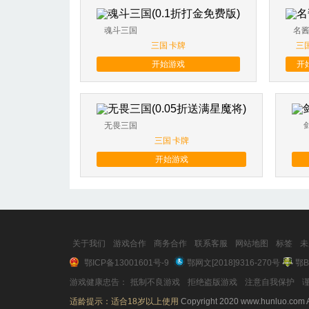
魂斗三国
名
三国
卡牌
三
开始游戏
开
无畏三国
三国
卡牌
开始游戏
关于我们
游戏合作
商务合作
联系客服
网站地图
标签
未
鄂ICP备13001601号-9
鄂网文[2018]9316-270号
鄂B
游戏健康忠告：
抵制不良游戏
拒绝盗版游戏
注意自我保护
谨
适龄提示：适合18岁以上使用
Copyright 2020 www.hunluo.com A