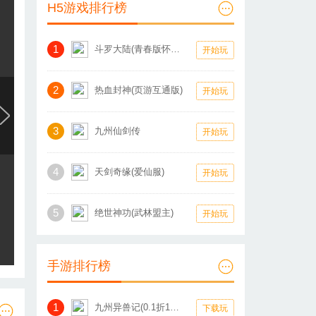
H5游戏排行榜
1
斗罗大陆(青春版怀旧服)
开始玩
2
热血封神(页游互通版)
开始玩
3
九州仙剑传
开始玩
4
天剑奇缘(爱仙服)
开始玩
5
绝世神功(武林盟主)
开始玩
手游排行榜
1
九州异兽记(0.1折1W免费版)
下载玩