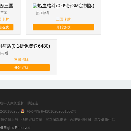
酱三国
热血格斗
国
卡牌
三国
卡牌
始游戏
开始游戏
剑与盾
三国
卡牌
开始游戏
成年人家长监护
防沉迷
2-20180235
鄂公网安备42010202001552号
防受骗上当
适度游戏益脑
沉迷游戏伤身
合理安排时间
享受健康生活
ll Rights Reserved.