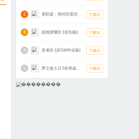
2
美职篮：绝对巨星(0.1折卡牌)
下载玩
3
战地荣耀(0.1折扣版)
下载玩
4
皇者(0.1折GM毕业版)
下载玩
5
梦之旅人(3.5折热血霸业)
下载玩