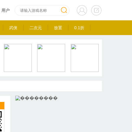
用户
武侠
二次元
放置
0.1折