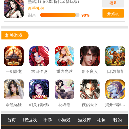
墨武江山(0.05折代金畅玩版)
领号
新手礼包
开始玩
剩余：
90%
相关游戏
一剑屠龙
末日传说
重力光球
新不良人
口袋喵喵
暗黑远征
幻灵召唤师
花语卷
侠侣天下
揭开卡牌的秘密
首页
H5游戏
手游
小游戏
游戏库
礼包
我的