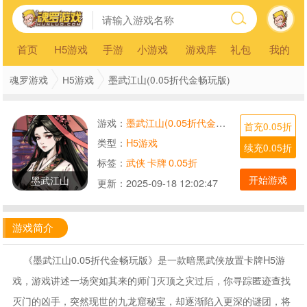
首页
H5游戏
手游
小游戏
游戏库
礼包
我的
魂罗游戏
H5游戏
墨武江山(0.05折代金畅玩版)
游戏：
墨武江山(0.05折代金畅玩版)
首充0.05折
类型：
H5游戏
续充0.05折
标签：
武侠
卡牌
0.05折
开始游戏
墨武江山
更新：
2025-09-18 12:02:47
游戏简介
《墨武江山0.05折代金畅玩版》是一款暗黑武侠放置卡牌H5游
戏，游戏讲述一场突如其来的师门灭顶之灾过后，你寻踪匿迹查找
灭门的凶手，突然现世的九龙窟秘宝，却逐渐陷入更深的谜团，将