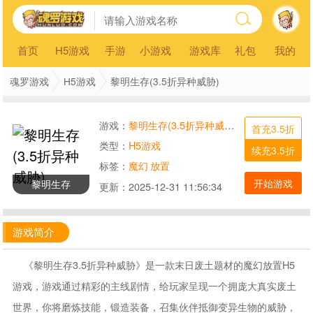
首页
H5游戏
手游
小游戏
游戏库
礼包
我的
魂罗游戏
H5游戏
黎明生存(3.5折异种威胁)
游戏：
黎明生存(3.5折异种威胁)
首充3.5折
类型：
H5游戏
续充3.5折
标签：
魔幻
放置
开始游戏
黎明生存
更新：
2025-12-31 11:56:34
游戏简介
《黎明生存3.5折异种威胁》是一款末日废土题材的魔幻放置H5
游戏，游戏通过精彩的主线剧情，给玩家呈现一个拥庞大真实废土
世界，你将磨炼技能，锻造装备，召集伙伴抵御变异生物的威胁，