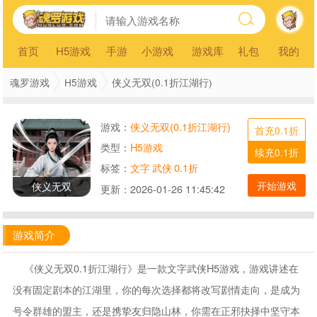
首页
H5游戏
手游
小游戏
游戏库
礼包
我的
魂罗游戏
H5游戏
侠义无双(0.1折江湖行)
游戏：
侠义无双(0.1折江湖行)
首充0.1折
类型：
H5游戏
续充0.1折
标签：
文字
武侠
0.1折
开始游戏
侠义无双
更新：
2026-01-26 11:45:42
游戏简介
《侠义无双0.1折江湖行》是一款文字武侠H5游戏，游戏讲述在
没有固定剧本的江湖里，你的每次选择都将改写剧情走向，是成为
号令群雄的盟主，还是携挚友归隐山林，你需在正邪抉择中坚守本