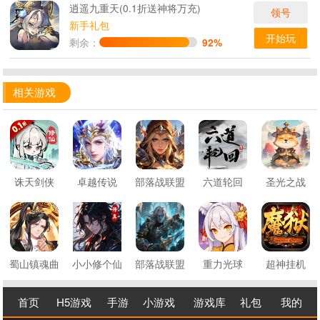
逍遥九重天(0.1折送神将万充)
领号
新手礼包
开始玩
剩余：
92%
相关游戏
诛天剑侠
卓越传说
部落战联盟
六道轮回
圣光之战
蜀山镇魂曲
小小修个仙
部落战联盟
重力光球
超神挂机
首页
H5游戏
手游
小游戏
游戏库
礼包
我的