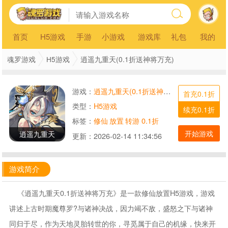
首页
H5游戏
手游
小游戏
游戏库
礼包
我的
魂罗游戏
H5游戏
逍遥九重天(0.1折送神将万充)
游戏：
逍遥九重天(0.1折送神将万充)
首充0.1折
类型：
H5游戏
续充0.1折
标签：
修仙
放置
转游
0.1折
开始游戏
逍遥九重天
更新：
2026-02-14 11:34:56
游戏简介
《逍遥九重天0.1折送神将万充》是一款修仙放置H5游戏，游戏
讲述上古时期魔尊罗?与诸神决战，因力竭不敌，盛怒之下与诸神
同归于尽，作为天地灵胎转世的你，寻觅属于自己的机缘，快来开