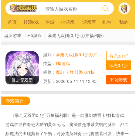
首页
H5游戏
手游
小游戏
游戏库
礼包
我的
魂罗游戏
H5游戏
暴走无双团(0.1折万抽福利版)
游戏：
暴走无双团(0.1折万抽福利版)
首充0.1折
类型：
H5游戏
续充0.1折
标签：
魔幻
卡牌
转游
0.1折
开始游戏
暴走无双团
更新：
2026-05-11 11:13:45
游戏简介
《暴走无双团0.1折万抽福利版》是一款魔幻放置卡牌H5游戏，
游戏讲述在奇迹大陆的黄金纪元，魔法曾是维系文明的脉络，然而
黯魔法的出现撕裂了平衡，时势造英雄勇士们将整装出发，快来一