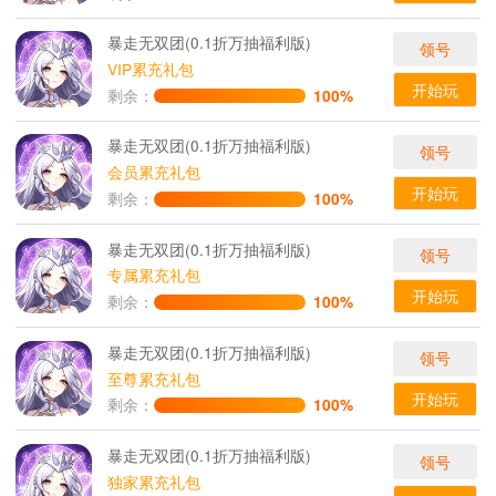
暴走无双团(0.1折万抽福利版)
领号
VIP累充礼包
开始玩
剩余：
100%
暴走无双团(0.1折万抽福利版)
领号
会员累充礼包
开始玩
剩余：
100%
暴走无双团(0.1折万抽福利版)
领号
专属累充礼包
开始玩
剩余：
100%
暴走无双团(0.1折万抽福利版)
领号
至尊累充礼包
开始玩
剩余：
100%
暴走无双团(0.1折万抽福利版)
领号
独家累充礼包