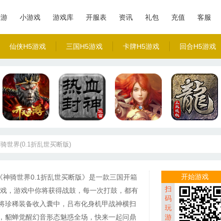
手游
小游戏
游戏库
开服表
资讯
礼包
充值
客服
仙侠H5游戏
三国H5游戏
卡牌H5游戏
回合H5游戏
骑世界(0.1折乱世买断版)
开始游戏
《神骑世界0.1折乱世买断版》是一款三国开箱
扫
游戏，游戏中你将获得战鼓，每一次打鼓，都有
码
将珍稀装备收入囊中，吕布化身机甲战神横扫
玩
，貂蝉觉醒幻音形态魅惑全场，快来一起问鼎
游