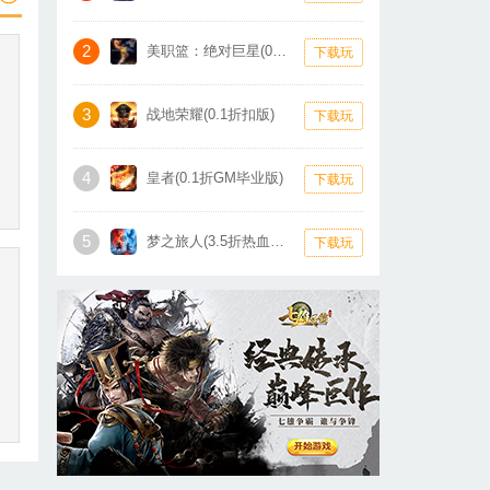
2
美职篮：绝对巨星(0.1折卡牌)
下载玩
3
战地荣耀(0.1折扣版)
下载玩
4
皇者(0.1折GM毕业版)
下载玩
5
梦之旅人(3.5折热血霸业)
下载玩