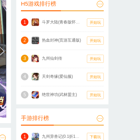
H5游戏排行榜
1
斗罗大陆(青春版怀旧服)
开始玩
2
热血封神(页游互通版)
开始玩
3
九州仙剑传
开始玩
4
天剑奇缘(爱仙服)
开始玩
5
绝世神功(武林盟主)
开始玩
手游排行榜
1
九州异兽记(0.1折1W免费版)
下载玩