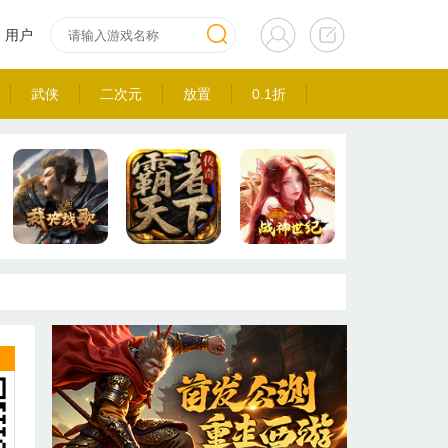
用户
武侠
二次元
放置
0.1折