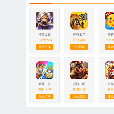
神骑世界
神骑世界
神骑
二次元
卡牌
回合
Q版
宝可
开始游戏
开始游戏
开始
戳爆三国
乐游三国
少年
三国
卡牌
三国
卡牌
三国
开始游戏
开始游戏
开始