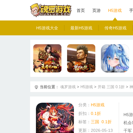
首页
页游
H5游戏
H5游戏大全
最新H5游戏
传奇H5游戏
当前位置：
魂罗游戏
>
H5游戏
>
开箱
三国
0.1折
>
神
分类：
H5游戏
折扣：
0.1折
H5
标签：
三国
0.1折
机会
更新：2026-05-13
千军