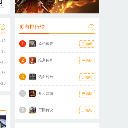
页游排行榜
-13
1
原始传奇
开始玩
-13
2
维京传奇
开始玩
-13
-13
3
热血封神
开始玩
-13
4
开天西游
开始玩
5
三国传说
开始玩