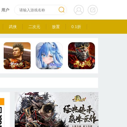
用户
武侠
二次元
放置
0.1折