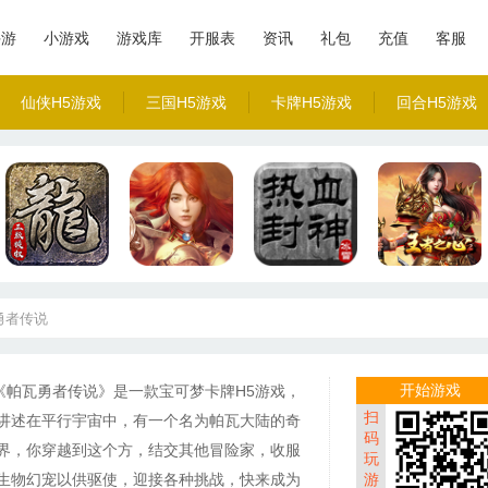
手游
小游戏
游戏库
开服表
资讯
礼包
充值
客服
仙侠H5游戏
三国H5游戏
卡牌H5游戏
回合H5游戏
勇者传说
开始游戏
《帕瓦勇者传说》是一款宝可梦卡牌H5游戏，
扫
讲述在平行宇宙中，有一个名为帕瓦大陆的奇
码
界，你穿越到这个方，结交其他冒险家，收服
玩
生物幻宠以供驱使，迎接各种挑战，快来成为
游