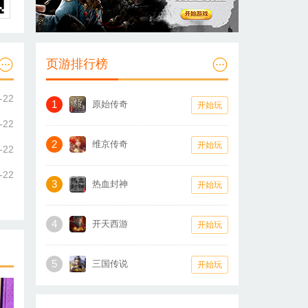
页游排行榜
-22
1
原始传奇
开始玩
-22
2
维京传奇
开始玩
-22
-22
3
热血封神
开始玩
4
开天西游
开始玩
5
三国传说
开始玩