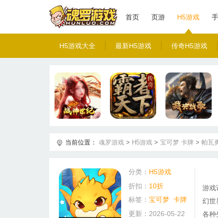
首页
页游
H5游戏
H5游戏大全
最新H5游戏
传奇H5游戏
当前位置：
魂罗游戏
>
H5游戏
>
宝可梦
卡牌
>
帕瓦
分类：
H5游戏
折扣：
10折
游戏
标签：
宝可梦
卡牌
幻世
更新：2026-05-22
各种