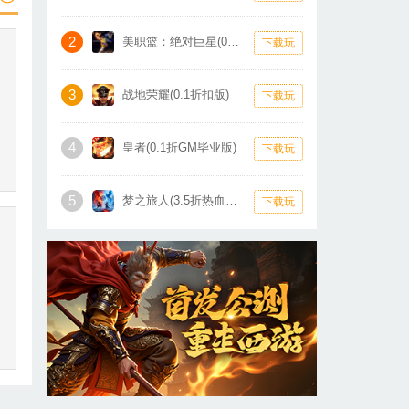
2
美职篮：绝对巨星(0.1折卡牌)
下载玩
3
战地荣耀(0.1折扣版)
下载玩
4
皇者(0.1折GM毕业版)
下载玩
5
梦之旅人(3.5折热血霸业)
下载玩