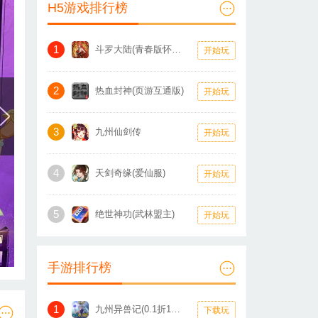
H5游戏排行榜
1
斗罗大陆(青春版怀旧服)
开始玩
2
热血封神(页游互通版)
开始玩
3
九州仙剑传
开始玩
4
天剑奇缘(爱仙服)
开始玩
5
绝世神功(武林盟主)
开始玩
手游排行榜
1
九州异兽记(0.1折1W免费版)
下载玩