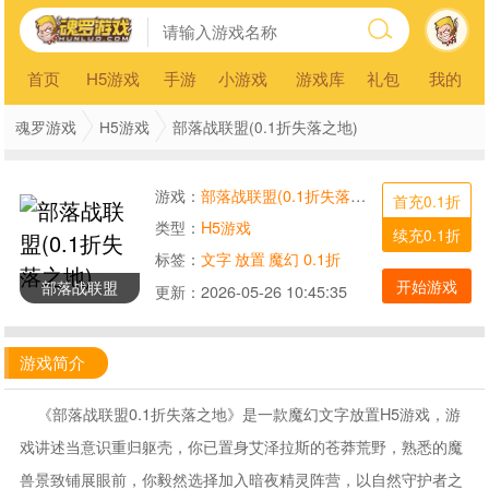
首页
H5游戏
手游
小游戏
游戏库
礼包
我的
魂罗游戏
H5游戏
部落战联盟(0.1折失落之地)
游戏：
部落战联盟(0.1折失落之地)
首充0.1折
类型：
H5游戏
续充0.1折
标签：
文字
放置
魔幻
0.1折
开始游戏
部落战联盟
更新：
2026-05-26 10:45:35
游戏简介
《部落战联盟0.1折失落之地》是一款魔幻文字放置H5游戏，游
戏讲述当意识重归躯壳，你已置身艾泽拉斯的苍莽荒野，熟悉的魔
兽景致铺展眼前，你毅然选择加入暗夜精灵阵营，以自然守护者之