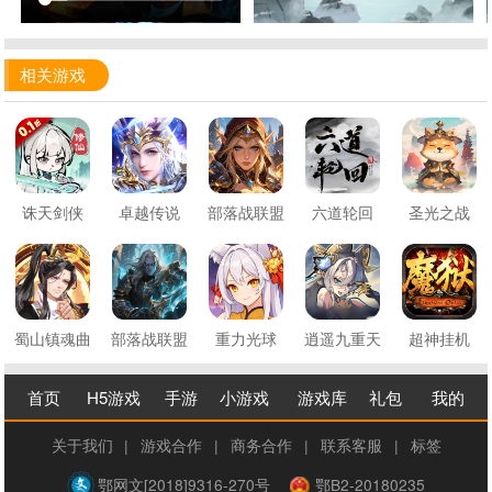
相关游戏
诛天剑侠
卓越传说
部落战联盟
六道轮回
圣光之战
蜀山镇魂曲
部落战联盟
重力光球
逍遥九重天
超神挂机
首页
H5游戏
手游
小游戏
游戏库
礼包
我的
关于我们
|
游戏合作
|
商务合作
|
联系客服
|
标签
鄂网文[2018]9316-270号
鄂B2-20180235