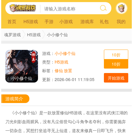
首页
H5游戏
手游
小游戏
游戏库
礼包
我的
魂罗游戏
H5游戏
小小修个仙
游戏：
小小修个仙
10折
类型：
H5游戏
10折
标签：
修仙
放置
开始游戏
小小修个仙
更新：
2026-06-01 11:19:05
游戏简介
《小小修个仙》是一款放置修仙H5游戏，在这里没有武侠江湖的
刀光剑影血雨腥风，没有凡尘俗世勾心斗角争名夺利，你需要抛弃
一切杂念，冥想打坐追寻无上仙道，道友来修真一日即飞升，快来