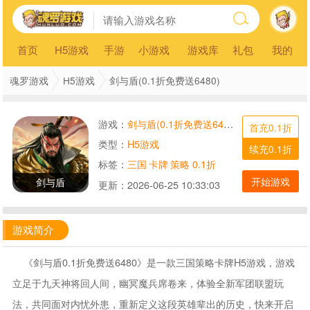
首页
H5游戏
手游
小游戏
游戏库
礼包
我的
魂罗游戏
H5游戏
剑与盾(0.1折免费送6480)
游戏：
剑与盾(0.1折免费送6480)
首充0.1折
类型：
H5游戏
续充0.1折
标签：
三国
卡牌
策略
0.1折
开始游戏
剑与盾
更新：
2026-06-25 10:33:03
游戏简介
《剑与盾0.1折免费送6480》是一款三国策略卡牌H5游戏，游戏
立足于九天神将回人间，幽冥魔兵席卷来，体验全新军团联盟玩
法，共同面对内忧外患，重新定义这段英雄辈出的历史，快来开启