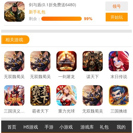
剑与盾(0.1折免费送6480)
领号
新手礼包
开始玩
剩余：
99%
相关游戏
无双魏蜀吴
无双魏蜀吴
一剑屠龙
谋天下
末日传说
三国演义之天策
霸者天下
重力光球
无双魏蜀吴
三国擒雄
首页
H5游戏
手游
小游戏
游戏库
礼包
我的