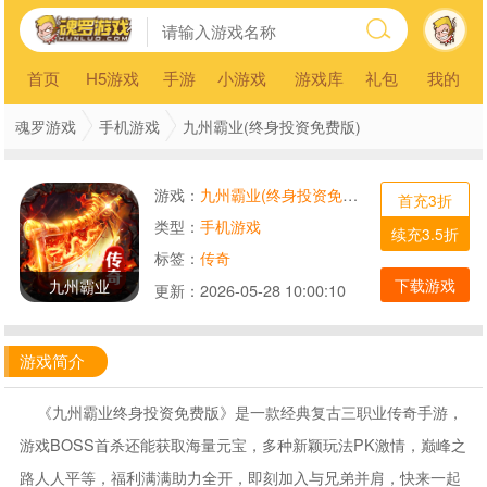
首页
H5游戏
手游
小游戏
游戏库
礼包
我的
魂罗游戏
手机游戏
九州霸业(终身投资免费版)
游戏：
九州霸业(终身投资免费版)
首充3折
类型：
手机游戏
续充3.5折
标签：
传奇
下载游戏
九州霸业
更新：
2026-05-28 10:00:10
游戏简介
《九州霸业终身投资免费版》是一款经典复古三职业传奇手游，
游戏BOSS首杀还能获取海量元宝，多种新颖玩法PK激情，巅峰之
路人人平等，福利满满助力全开，即刻加入与兄弟并肩，快来一起