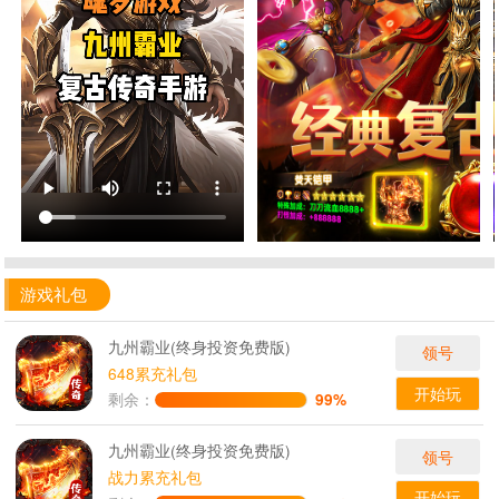
游戏礼包
九州霸业(终身投资免费版)
领号
648累充礼包
开始玩
剩余：
99%
九州霸业(终身投资免费版)
领号
战力累充礼包
开始玩