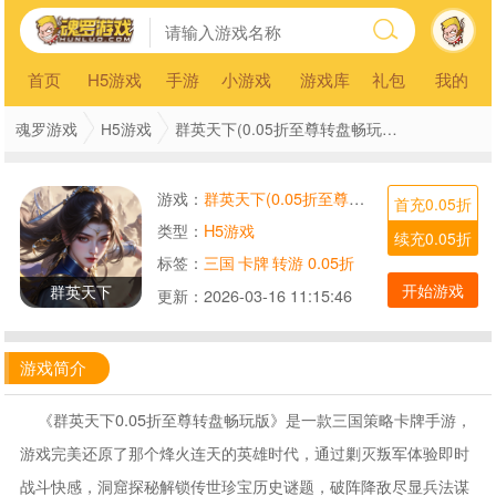
首页
H5游戏
手游
小游戏
游戏库
礼包
我的
魂罗游戏
H5游戏
群英天下(0.05折至尊转盘畅玩版)
游戏：
群英天下(0.05折至尊转盘畅玩版)
首充0.05折
类型：
H5游戏
续充0.05折
标签：
三国
卡牌
转游
0.05折
开始游戏
群英天下
更新：
2026-03-16 11:15:46
游戏简介
《群英天下0.05折至尊转盘畅玩版》是一款三国策略卡牌手游，
游戏完美还原了那个烽火连天的英雄时代，通过剿灭叛军体验即时
战斗快感，洞窟探秘解锁传世珍宝历史谜题，破阵降敌尽显兵法谋