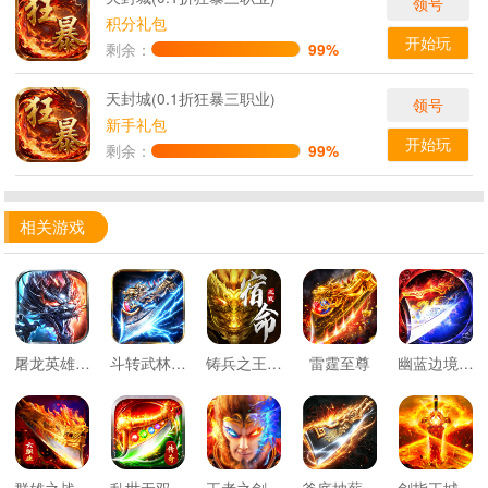
领号
积分礼包
开始玩
剩余：
99%
天封城(0.1折狂暴三职业)
领号
新手礼包
开始玩
剩余：
99%
相关游戏
屠龙英雄双宠降妖神器
斗转武林星夜高爆超变
铸兵之王宿命沉默豪礼送充
雷霆至尊
幽蓝边境老魔高爆送千元直购