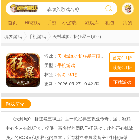
首页
H5游戏
手游
小游戏
游戏库
礼包
我的
魂罗游戏
手机游戏
天封城(0.1折狂暴三职业)
游戏：
天封城(0.1折狂暴三职业)
首充0.1折
类型：
手机游戏
续充0.1折
标签：
传奇
0.1折
下载游戏
天封城
更新：
2026-05-27 10:42:50
游戏简介
《天封城0.1折狂暴三职业》是一款经典三职业传奇手游，游戏
中有多人在线玩法，提供丰富多样的团队PVP活动，此外还有挑战
强大的BOSS和多样化的副本，所有材料专属装备全都打怪掉落，