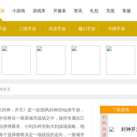
手游
小游戏
游戏库
开服表
资讯
礼包
充值
客服
手游
三国手游
武侠手游
魔幻手游
卡牌手游
神开天
下载游戏
《封神：开天》是一款国风封神3D仙侠手游，
扫
中你将在一座座城市战场之中，操控专属自己
码
伍拼搏厮杀，小到兵种克制大到战场策略，他
玩
每个选择都将决定一场战役的走向，一座城市
游