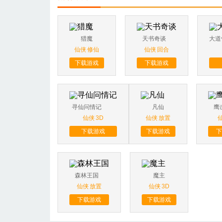
猎魔
天书奇谈
仙侠
修仙
仙侠
回合
下载游戏
下载游戏
寻仙问情记
凡仙
鹰
仙侠
3D
仙侠
放置
下载游戏
下载游戏
下
森林王国
魔主
仙侠
放置
仙侠
3D
下载游戏
下载游戏