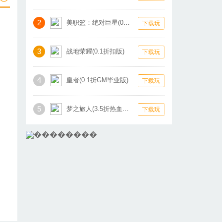
2
美职篮：绝对巨星(0.1折卡牌)
下载玩
3
战地荣耀(0.1折扣版)
下载玩
4
皇者(0.1折GM毕业版)
下载玩
5
梦之旅人(3.5折热血霸业)
下载玩