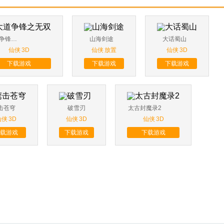
大道争锋之无双
山海剑途
大话蜀山
仙侠
3D
仙侠
放置
仙侠
3D
下载游戏
下载游戏
下载游戏
击苍穹
破雪刃
太古封魔录2
仙侠
3D
仙侠
3D
仙侠
3D
载游戏
下载游戏
下载游戏