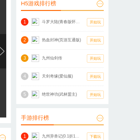
H5游戏排行榜
1
斗罗大陆(青春版怀旧服)
开始玩
2
热血封神(页游互通版)
开始玩
3
九州仙剑传
开始玩
4
天剑奇缘(爱仙服)
开始玩
5
绝世神功(武林盟主)
开始玩
手游排行榜
1
九州异兽记(0.1折1W免费版)
下载玩