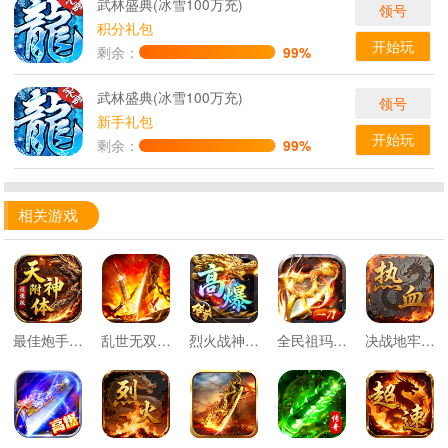
武林盛典(冰雪100万充)
领号
积分礼包
开始玩
剩余：
99%
武林盛典(冰雪100万充)
领号
新手礼包
开始玩
剩余：
99%
相关游戏
最佳炮手万充超爆版
乱世无双天天送328免费版
烈火战神亿倍高爆无限刷币
全民祖玛云鳞传奇免费版
决战地牢1.76重燃热血