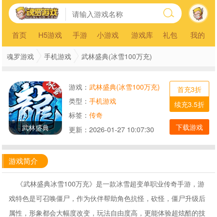
首页
H5游戏
手游
小游戏
游戏库
礼包
我的
魂罗游戏
手机游戏
武林盛典(冰雪100万充)
游戏：
武林盛典(冰雪100万充)
首充3折
类型：
手机游戏
续充3.5折
标签：
传奇
下载游戏
武林盛典
更新：
2026-01-27 10:07:30
游戏简介
《武林盛典冰雪100万充》是一款冰雪超变单职业传奇手游，游
戏特色是可召唤僵尸，作为伙伴帮助角色抗怪，砍怪，僵尸升级后
属性，形象都会大幅度改变，玩法自由度高，更能体验超炫酷的技