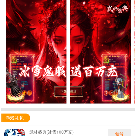
游戏礼包
武林盛典(冰雪100万充)
领号