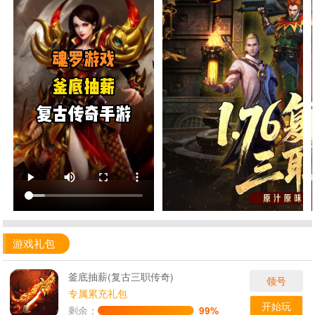
游戏礼包
釜底抽薪(复古三职传奇)
领号
专属累充礼包
开始玩
剩余：
99%