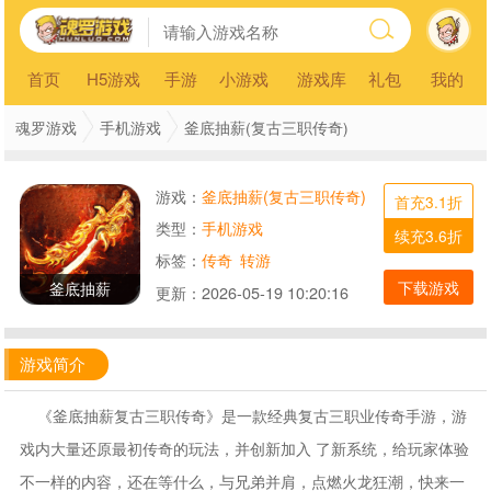
首页
H5游戏
手游
小游戏
游戏库
礼包
我的
魂罗游戏
手机游戏
釜底抽薪(复古三职传奇)
游戏：
釜底抽薪(复古三职传奇)
首充3.1折
类型：
手机游戏
续充3.6折
标签：
传奇
转游
下载游戏
釜底抽薪
更新：
2026-05-19 10:20:16
游戏简介
《釜底抽薪复古三职传奇》是一款经典复古三职业传奇手游，游
戏内大量还原最初传奇的玩法，并创新加入 了新系统，给玩家体验
不一样的内容，还在等什么，与兄弟并肩，点燃火龙狂潮，快来一