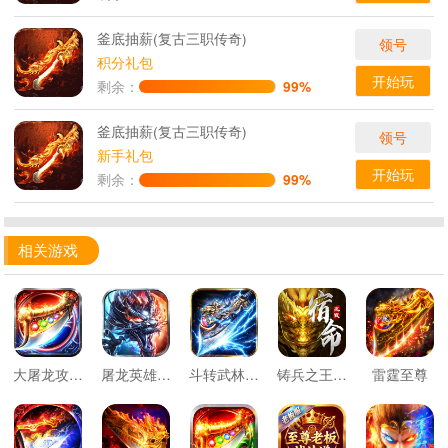
釜底抽薪(复古三职传奇)
领号
积分礼包
开始玩
剩余：
99%
釜底抽薪(复古三职传奇)
领号
新手礼包
开始玩
剩余：
99%
相关游戏
大屠龙攻速神器无限刀
屠龙英雄双宠降妖神器
斗转武林星夜高爆超变
铸兵之王宿命沉默豪礼送充
雷霆至尊