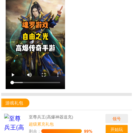
游戏礼包
至尊兵王(高爆神器送充)
领号
超级累充礼包
开始玩
剩余：
99%