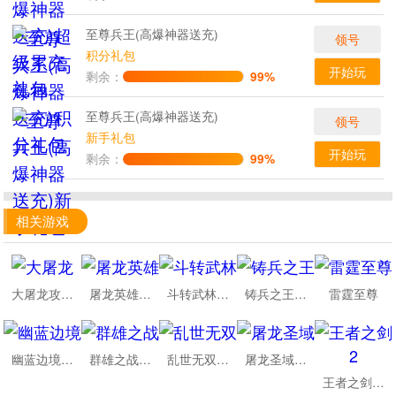
至尊兵王(高爆神器送充)
领号
积分礼包
开始玩
剩余：
99%
至尊兵王(高爆神器送充)
领号
新手礼包
开始玩
剩余：
99%
相关游戏
大屠龙攻速神器无限刀
屠龙英雄双宠降妖神器
斗转武林星夜高爆超变
铸兵之王宿命沉默豪礼送充
雷霆至尊
幽蓝边境老魔高爆送千元直购
群雄之战六职业天天送328
乱世无双问道专属沉默
屠龙圣域至尊老板战法道老板服
王者之剑2追梦西游沉默