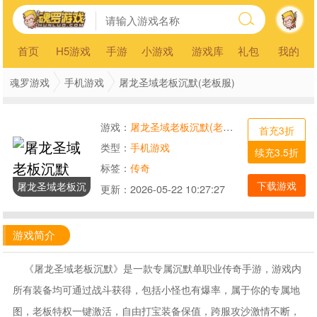
首页
H5游戏
手游
小游戏
游戏库
礼包
我的
魂罗游戏
手机游戏
屠龙圣域老板沉默(老板服)
游戏：
屠龙圣域老板沉默(老板服)
首充3折
类型：
手机游戏
续充3.5折
标签：
传奇
下载游戏
屠龙圣域老板沉
更新：
2026-05-22 10:27:27
默
游戏简介
《屠龙圣域老板沉默》是一款专属沉默单职业传奇手游，游戏内
所有装备均可通过战斗获得，包括小怪也有爆率，属于你的专属地
图，老板特权一键激活，自由打宝装备保值，跨服攻沙激情不断，