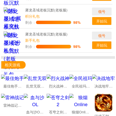
屠龙圣域老板沉默(老板服)
领号
积分礼包
开始玩
剩余：
98%
屠龙圣域老板沉默(老板服)
领号
新手礼包
开始玩
剩余：
98%
相关游戏
最佳炮手万充超爆版
乱世无双天天送328免费版
烈火战神亿倍高爆无限刷币
全民祖玛云鳞传奇免费版
决战地牢1.76重燃热血
雷神战记神域机甲超变
血与沙OL复古烈焰龙城
苍穹之剑2切割专属沉默
狼烟Online攻速天天送648
汉武王朝0.1折超速单职