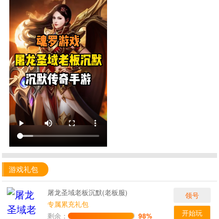
游戏礼包
屠龙圣域老板沉默(老板服)
领号
专属累充礼包
开始玩
剩余：
98%