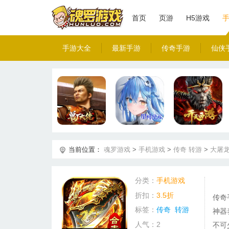
首页
页游
H5游戏
手游大全
最新手游
传奇手游
仙侠
当前位置：
魂罗游戏
>
手机游戏
>
传奇
转游
>
大屠龙
分类：
手机游戏
折扣：
3.5折
传奇
标签：
传奇
转游
神器
人气：2
不可