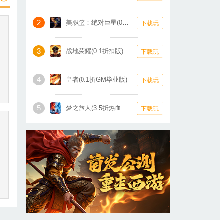
2
美职篮：绝对巨星(0.1折卡牌)
下载玩
3
战地荣耀(0.1折扣版)
下载玩
4
皇者(0.1折GM毕业版)
下载玩
5
梦之旅人(3.5折热血霸业)
下载玩