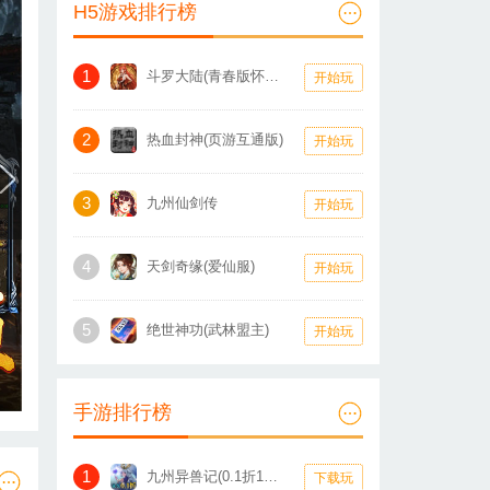
H5游戏排行榜
1
斗罗大陆(青春版怀旧服)
开始玩
2
热血封神(页游互通版)
开始玩
3
九州仙剑传
开始玩
4
天剑奇缘(爱仙服)
开始玩
5
绝世神功(武林盟主)
开始玩
手游排行榜
1
九州异兽记(0.1折1W免费版)
下载玩