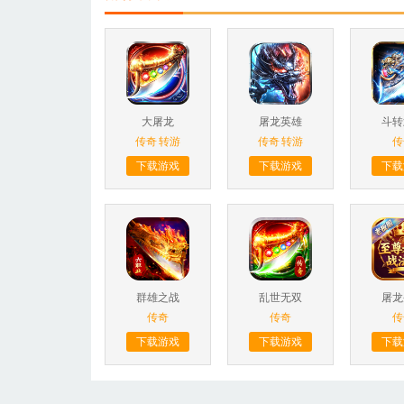
大屠龙
屠龙英雄
斗转
传奇
转游
传奇
转游
传
下载游戏
下载游戏
下载
群雄之战
乱世无双
屠龙
传奇
传奇
传
下载游戏
下载游戏
下载