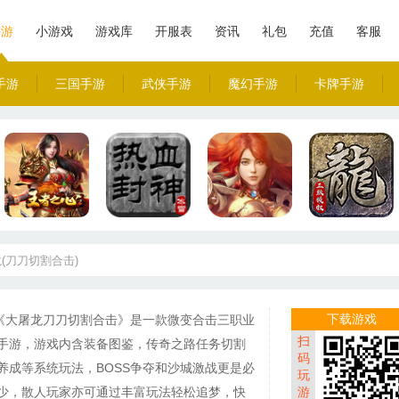
手游
小游戏
游戏库
开服表
资讯
礼包
充值
客服
手游
三国手游
武侠手游
魔幻手游
卡牌手游
(刀刀切割合击)
下载游戏
《大屠龙刀刀切割合击》是一款微变合击三职业
扫
手游，游戏内含装备图鉴，传奇之路任务切割
码
养成等系统玩法，BOSS争夺和沙城激战更是必
玩
少，散人玩家亦可通过丰富玩法轻松追梦，快
游