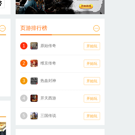
页游排行榜
1
原始传奇
开始玩
2
维京传奇
开始玩
3
热血封神
开始玩
4
开天西游
开始玩
5
三国传说
开始玩