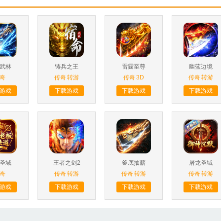
武林
铸兵之王
雷霆至尊
幽蓝边境
奇
传奇
转游
传奇
3D
传奇
转游
游戏
下载游戏
下载游戏
下载游戏
圣域
王者之剑2
釜底抽薪
屠龙圣域
奇
传奇
转游
传奇
转游
传奇
转游
游戏
下载游戏
下载游戏
下载游戏