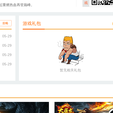
戏
起重燃热血再登巅峰。
游戏礼包
攻略
05-29
05-29
05-29
05-29
暂无相关礼包