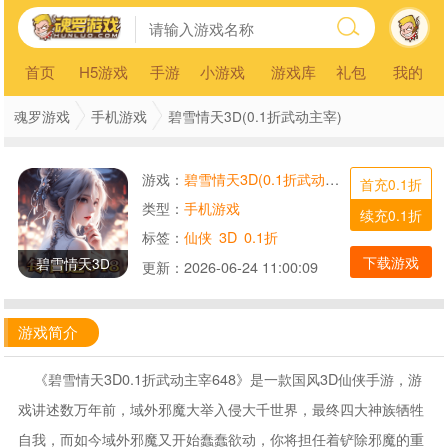
首页
H5游戏
手游
小游戏
游戏库
礼包
我的
魂罗游戏
手机游戏
碧雪情天3D(0.1折武动主宰)
游戏：
碧雪情天3D(0.1折武动主宰)
首充0.1折
类型：
手机游戏
续充0.1折
标签：
仙侠
3D
0.1折
下载游戏
碧雪情天3D
更新：
2026-06-24 11:00:09
游戏简介
《碧雪情天3D0.1折武动主宰648》是一款国风3D仙侠手游，游
戏讲述数万年前，域外邪魔大举入侵大千世界，最终四大神族牺牲
自我，而如今域外邪魔又开始蠢蠢欲动，你将担任着铲除邪魔的重