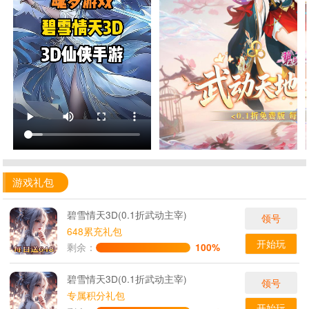
游戏礼包
碧雪情天3D(0.1折武动主宰)
领号
648累充礼包
开始玩
剩余：
100%
碧雪情天3D(0.1折武动主宰)
领号
专属积分礼包
开始玩