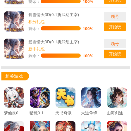
剩余：
100%
碧雪情天3D(0.1折武动主宰)
领号
积分礼包
开始玩
剩余：
100%
碧雪情天3D(0.1折武动主宰)
领号
新手礼包
开始玩
剩余：
100%
相关游戏
梦仙灵0.1折开局送足球宝贝
猎魔0.1折每日送648代金
天书奇谈0.05折扣版
大道争锋之无双0.1折扣版
山海剑途3.5折扣版