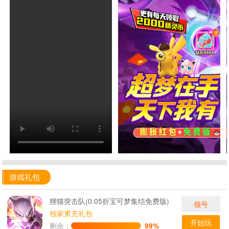
游戏礼包
狸猫突击队(0.05折宝可梦集结免费版)
领号
独家累充礼包
开始玩
剩余：
99%