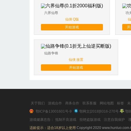
六界仙尊
功
仙侠
Q版
开始游戏
开
仙路争锋
仙侠
放置
开始游戏
关于我们
游戏合作
商务合作
联系客服
网站地图
标签
未
鄂ICP备13001601号-9
鄂网文[2018]9316-270号
鄂B
游戏健康忠告：
抵制不良游戏
拒绝盗版游戏
注意自我保护
谨
适龄提示：适合18岁以上使用
Copyright 2020 www.hunluo.com A