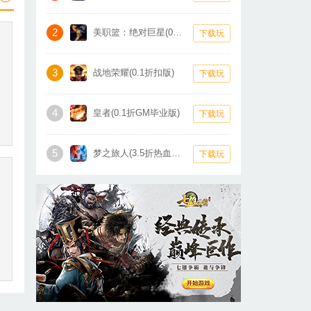
2
美职篮：绝对巨星(0.1折卡牌)
下载玩
3
战地荣耀(0.1折扣版)
下载玩
4
皇者(0.1折GM毕业版)
下载玩
5
梦之旅人(3.5折热血霸业)
下载玩