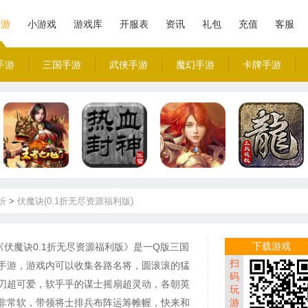
手游
小游戏
游戏库
开服表
资讯
礼包
充值
客服
手游
三国手游
武侠手游
魔幻手游
卡牌手游
1折
>
伏魔诀(0.1折无尽资源福利版)
下载游戏
《伏魔诀0.1折无尽资源福利版》是一Q版三国
扫
手游，游戏内可以收集各路名将，圆滚滚的猛
码
刃超可爱，软乎乎的谋士摇扇超灵动，各朝英
玩
非常软，带领将士排兵布阵运筹帷幄，快来和
游