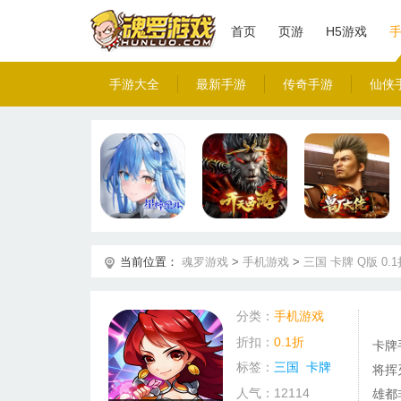
首页
页游
H5游戏
手游大全
最新手游
传奇手游
仙侠
当前位置：
魂罗游戏
>
手机游戏
>
三国
卡牌
Q版
0.
分类：
手机游戏
折扣：
0.1折
卡牌
标签：
三国
卡牌
将挥
人气：12114
雄都