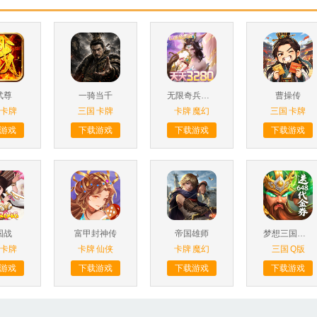
武尊
一骑当千
无限奇兵：降临
曹操传
卡牌
三国
卡牌
卡牌
魔幻
三国
卡牌
游戏
下载游戏
下载游戏
下载游戏
国战
富甲封神传
帝国雄师
梦想三国之勇往直前
卡牌
卡牌
仙侠
卡牌
魔幻
三国
Q版
游戏
下载游戏
下载游戏
下载游戏