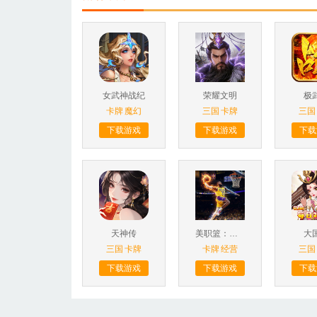
女武神战纪
荣耀文明
极
卡牌
魔幻
三国
卡牌
三国
下载游戏
下载游戏
下载
天神传
美职篮：绝对巨星
大
三国
卡牌
卡牌
经营
三国
下载游戏
下载游戏
下载