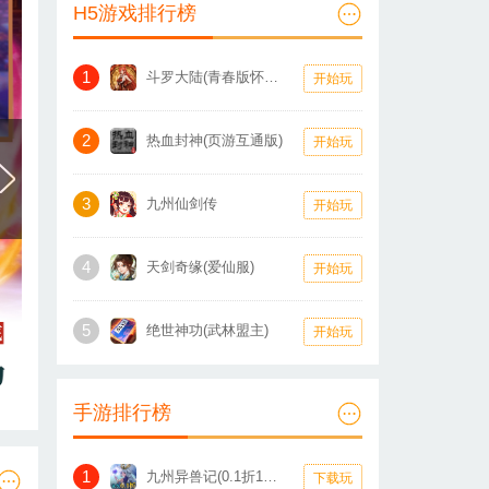
H5游戏排行榜
1
斗罗大陆(青春版怀旧服)
开始玩
2
热血封神(页游互通版)
开始玩
3
九州仙剑传
开始玩
4
天剑奇缘(爱仙服)
开始玩
5
绝世神功(武林盟主)
开始玩
手游排行榜
1
九州异兽记(0.1折1W免费版)
下载玩