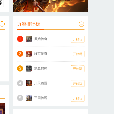
页游排行榜
1
原始传奇
开始玩
2
维京传奇
开始玩
3
热血封神
开始玩
4
开天西游
开始玩
5
三国传说
开始玩