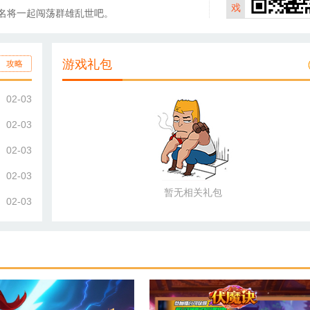
戏
名将一起闯荡群雄乱世吧。
游戏礼包
攻略
02-03
02-03
02-03
02-03
暂无相关礼包
02-03