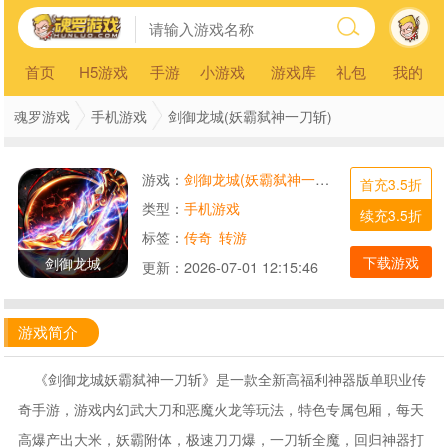
首页
H5游戏
手游
小游戏
游戏库
礼包
我的
魂罗游戏
手机游戏
剑御龙城(妖霸弑神一刀斩)
游戏：
剑御龙城(妖霸弑神一刀斩)
首充3.5折
类型：
手机游戏
续充3.5折
标签：
传奇
转游
下载游戏
剑御龙城
更新：
2026-07-01 12:15:46
游戏简介
《剑御龙城妖霸弑神一刀斩》是一款全新高福利神器版单职业传
奇手游，游戏内幻武大刀和恶魔火龙等玩法，特色专属包厢，每天
高爆产出大米，妖霸附体，极速刀刀爆，一刀斩全魔，回归神器打