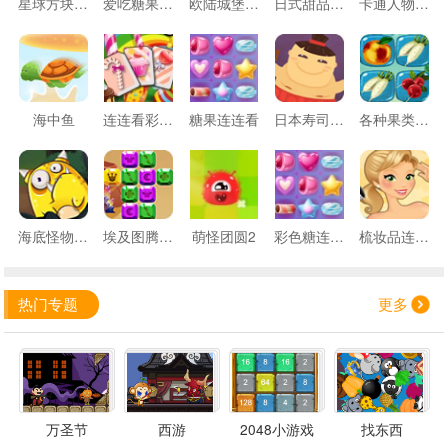
星球方块连连看
爱吃糖果怪物
欧陆城堡连连看
日式甜品连连看
卡通人物连连看
海中鱼
连连看彩色糖果
糖果连连看
日本寿司连连看
各种果类连连看
海底怪物连连看
埃及图腾连连看
萌怪团圆2
彩色糖连连看
梳妆品连连看
热门专题
更多
万圣节
西游
2048小游戏
找东西