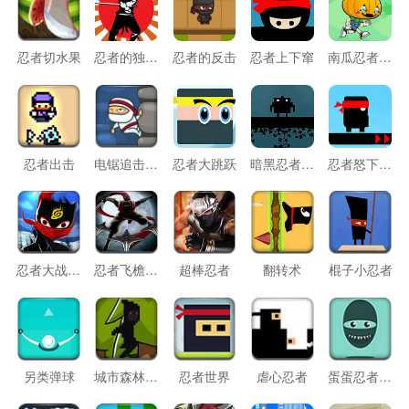
忍者切水果
忍者的独木桩试炼
忍者的反击
忍者上下窜
南瓜忍者跑酷
忍者出击
电锯追击忍者
忍者大跳跃
暗黑忍者爬高楼
忍者怒下一百层
忍者大战恶魔
忍者飞檐走壁
超棒忍者
翻转术
棍子小忍者
另类弹球
城市森林跑酷
忍者世界
虐心忍者
蛋蛋忍者躲飞镖