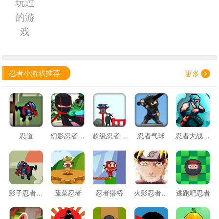
玩过
的游
戏
忍者小游戏推荐
更多
忍道
幻影忍者武道传
超级忍者来闯关
忍者气球
忍者大战粘液怪
影子忍者传说
蔬菜忍者
忍者搭桥
火影忍者大跳跃
逃跑吧忍者