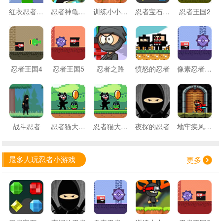
红衣忍者搭桥
忍者神龟出击
训练小小忍者
忍者宝石消消乐
忍者王国2
忍者王国4
忍者王国5
忍者之路
愤怒的忍者
像素忍者闯关3
战斗忍者
忍者猫大冒险
忍者猫大冒险无敌版
夜探的忍者
地牢疾风忍者
最多人玩忍者小游戏
更多