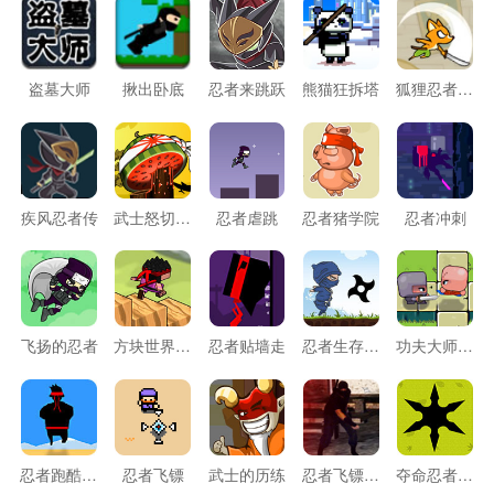
盗墓大师
揪出卧底
忍者来跳跃
熊猫狂拆塔
狐狸忍者冲城堡
疾风忍者传
武士怒切水果
忍者虐跳
忍者猪学院
忍者冲刺
飞扬的忍者
方块世界的忍者
忍者贴墙走
忍者生存大战
功夫大师打忍者
忍者跑酷试炼
忍者飞镖
武士的历练
忍者飞镖大突袭
夺命忍者飞镖