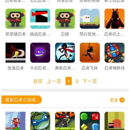
星星镖忍者
挑战忍者弹跳
忍镖
黑白双煞忍者
忍者武士记忆卡
急速忍者
卡吉忍者反击
勇敢忍者单挑
忍者飞侠
忍者钢铁侠
首页
上一页
1
2
下一页
最新忍者小游戏
更多