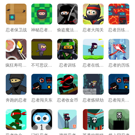
忍者保卫战
神秘忍者的逃跑
偷盗魔法城堡
忍者大闯关
忍者历练之路
疯狂寿司忍者
不可思议忍者
忍者训练
忍者在线酷跑
忍者的历练
奔跑的忍者
忍者闯关东
忍者收金币
忍者炼狱劫
忍者闯关东选关版
忍者收金币2
记忆忍者翻翻看
弹簧忍者
英勇的熊猫
桥上囧忍者