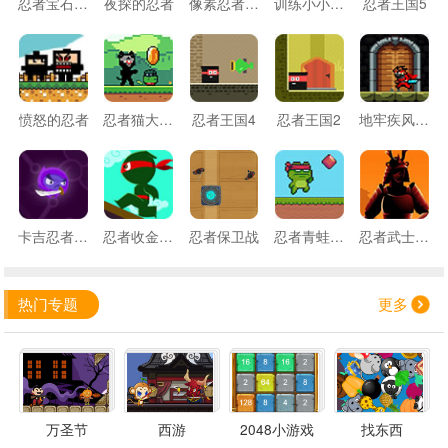
忍者宝石消消乐
夜探的忍者
像素忍者闯关3
训练小小忍者
忍者王国5
愤怒的忍者
忍者猫大冒险
忍者王国4
忍者王国2
地牢疾风忍者
卡吉忍者反击
忍者收金币2
忍者保卫战
忍者青蛙冒险
忍者武士记忆卡
热门专题
更多
万圣节
西游
2048小游戏
找东西