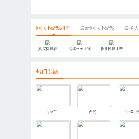
网球小游戏推荐
最新网球小游戏
最多人
真实网球赛
网球王子上线
职业网球比赛
热门专题
万圣节
西游
2048小