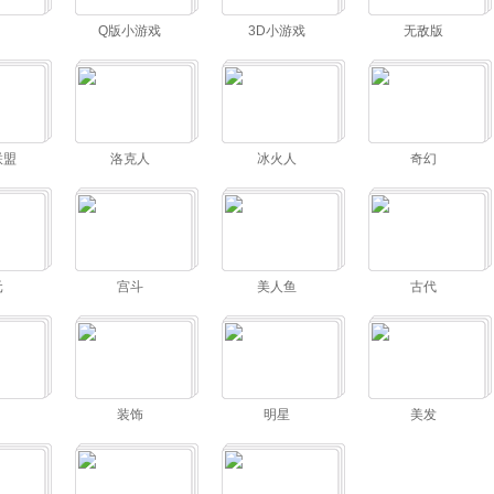
Q版小游戏
3D小游戏
无敌版
联盟
洛克人
冰火人
奇幻
元
宫斗
美人鱼
古代
装饰
明星
美发