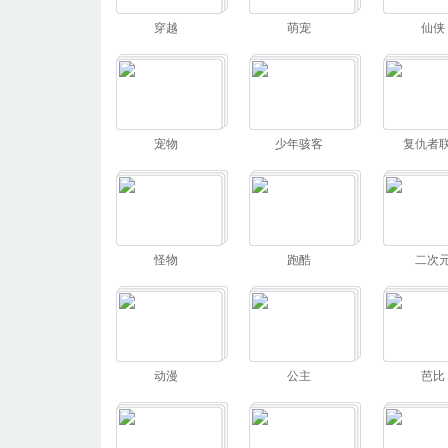
穿越
萌宠
仙侠
宠物
少年骇客
复仇者
怪物
跑酷
二次
动漫
公主
芭比