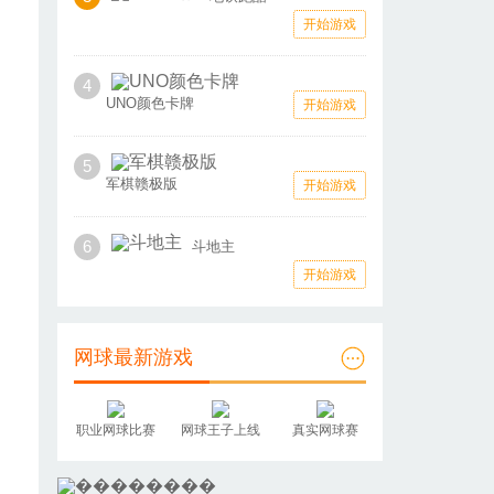
开始游戏
4
UNO颜色卡牌
开始游戏
5
军棋赣极版
开始游戏
6
斗地主
开始游戏
网球最新游戏
职业网球比赛
网球王子上线
真实网球赛