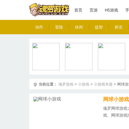
首页
页游
H5游戏
动作
冒险
休闲
益智
射击
当前位置：
魂罗游戏
>
小游戏
>
小游戏专题
>
网球游
网球小游戏
魂罗网球游戏
戏、网球游戏