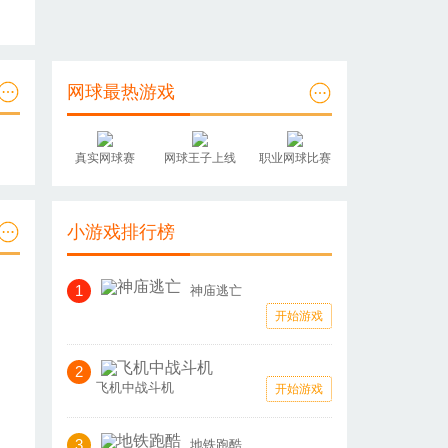
网球最热游戏
真实网球赛
网球王子上线
职业网球比赛
小游戏排行榜
1
神庙逃亡
开始游戏
2
飞机中战斗机
开始游戏
3
地铁跑酷