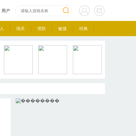
用户
人
闯关
塔防
敏捷
经典