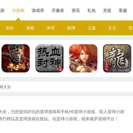
手游
小游戏
游戏库
开服表
资讯
礼包
充值
客服
装扮
策略
体育
棋牌
儿童
女生
双
戏大全
大全，为您提供好玩的篮球游戏和手机H5篮球小游戏、双人篮球小游
排行榜以及篮球游戏在线玩。玩篮球小游戏，就来魂罗游戏平台！