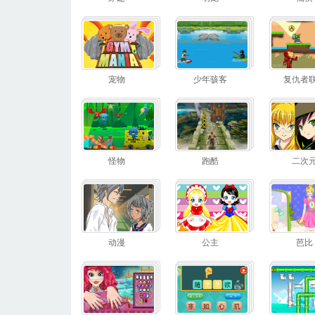
宠物
少年骇客
复仇者
怪物
跑酷
二次
动漫
公主
芭比