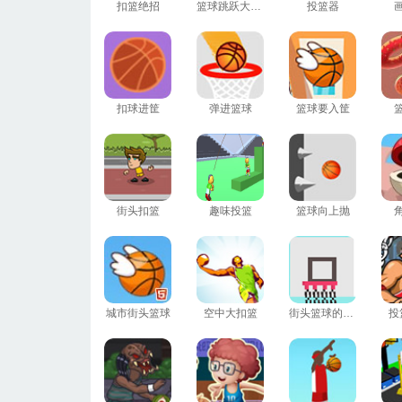
扣篮绝招
篮球跳跃大挑战
投篮器
扣球进筐
弹进篮球
篮球要入筐
街头扣篮
趣味投篮
篮球向上抛
城市街头篮球
空中大扣篮
街头篮球的明星
投