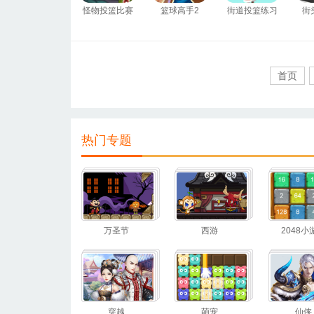
怪物投篮比赛
篮球高手2
街道投篮练习
街
首页
热门专题
万圣节
西游
2048小
穿越
萌宠
仙侠