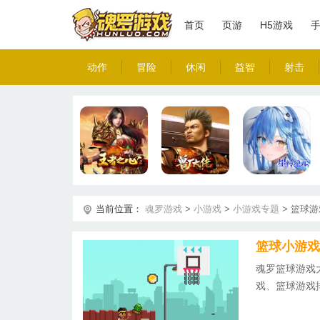
首页
页游
H5游戏
动作
冒险
休闲
益智
射击
当前位置：
魂罗游戏
>
小游戏
>
小游戏专题
>
篮球游
篮球小游戏
魂罗篮球游戏
戏、篮球游戏