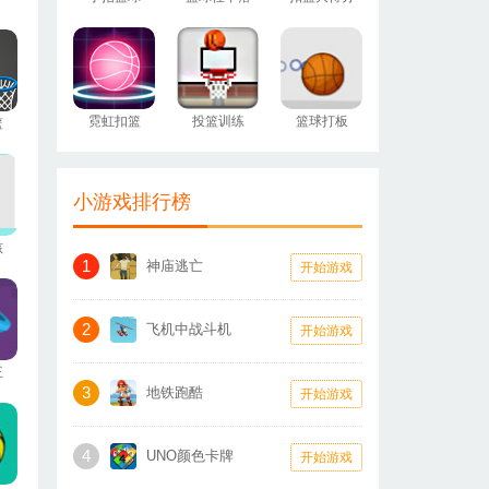
霓虹扣篮
投篮训练
篮球打板
篮
小游戏排行榜
孩
1
神庙逃亡
开始游戏
2
飞机中战斗机
开始游戏
王
3
地铁跑酷
开始游戏
4
UNO颜色卡牌
开始游戏