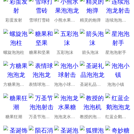
彩蛋发射
雪球打雪砖
小熊水果泡泡龙
精灵的炮弹
连续泡泡龙射击
螺旋泡泡柱
糖果和坚果
五彩泡沫
箭头泡沫
星泡泡射手
方糖果泡泡龙
表情球泡泡龙
泡泡小球射击
圣诞礼品泡泡龙
泡泡小镇
糖果狂潮
万圣节泡泡射击
泡泡龙水果糖
教授的泡泡机
红蓝企鹅泡泡龙