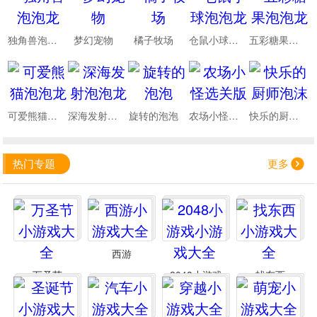
独角兽泡泡龙
梦幻宠物
橘子牧场
仓鼠小球泡泡龙
五彩糖果泡泡龙
可爱熊猫泡泡龙
深海发射泡泡龙
旋转的泡泡
农场小怪选关版
快乐的厨师泡沫
热门专题
更多
西游
万圣节
2048小游戏
找东西