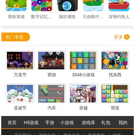
青蛙英雄
数字记忆捕鱼
疯狂捕鱼
大叔船中钓鱼
深海钓鱼人
热门专题
更多
万圣节
西游
2048小游戏
找东西
圣诞节
汽车
穿越
萌宠
首页
H5游戏
手游
小游戏
游戏库
礼包
我的