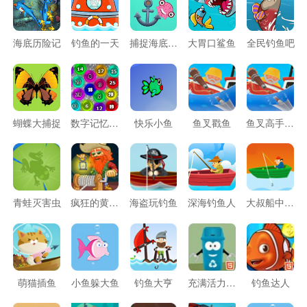
海底历险记
钓鱼的一天
捕捉海底怪物
大胃口鲨鱼
全民钓鱼吧
蝴蝶大捕捉
数字记忆捕鱼
快乐小鱼
鱼叉戳鱼
鱼叉高手无敌版
青蛙灭害虫
疯狂的黄金矿工
海盗玩钓鱼
深海钓鱼人
大叔船中钓鱼
萌猫插鱼
小鱼躲大鱼
钓鱼大亨
充满活力的回收
钓鱼达人