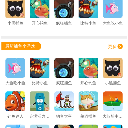
小黑捕鱼
开心钓鱼
疯狂捕鱼
比特小鱼
大鱼吃小鱼
最新捕鱼小游戏
更多
大鱼吃小鱼
比特小鱼
疯狂捕鱼
开心钓鱼
小黑捕鱼
钓鱼达人
充满活力的回收
钓鱼大亨
萌猫插鱼
大叔船中钓鱼