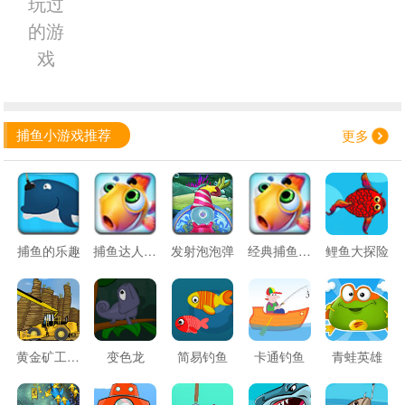
玩过
的游
戏
捕鱼小游戏推荐
更多
捕鱼的乐趣
捕鱼达人H5版
发射泡泡弹
经典捕鱼H5
鲤鱼大探险
黄金矿工挖掘机
变色龙
简易钓鱼
卡通钓鱼
青蛙英雄